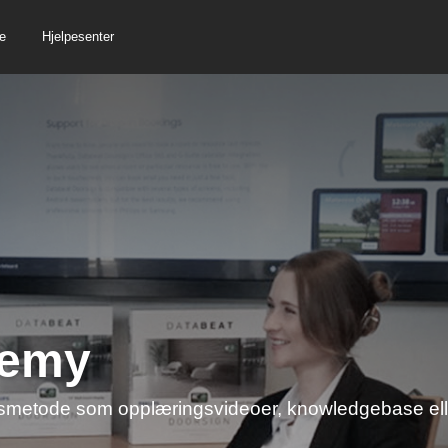
e
Hjelpesenter
demy
ingsmetode som opplæringsvideoer, knowledgebase el