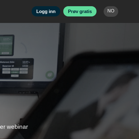
Logg inn
Prøv gratis
ler webinar