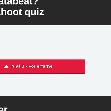
atabeat?
hoot quiz
Nivå 3 - For erfarne
er