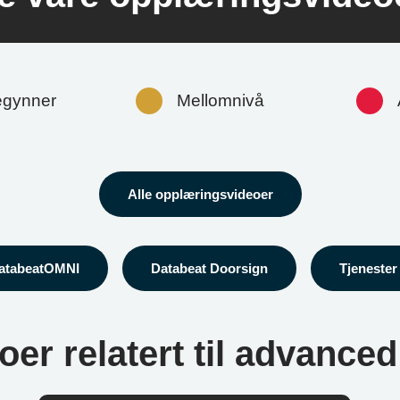
gynner
Mellomnivå
Alle opplæringsvideoer
atabeatOMNI
Databeat Doorsign
Tjenester
er relatert til advanced