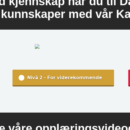
d kjennskap har du til D
e kunnskaper med vår Ka
Nivå 2 - For viderekommende
e våre opplæringsvideo