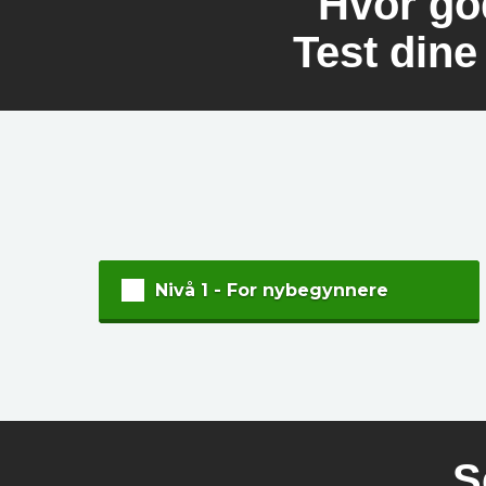
Hvor go
Test din
Nivå 1 - For nybegynnere
S