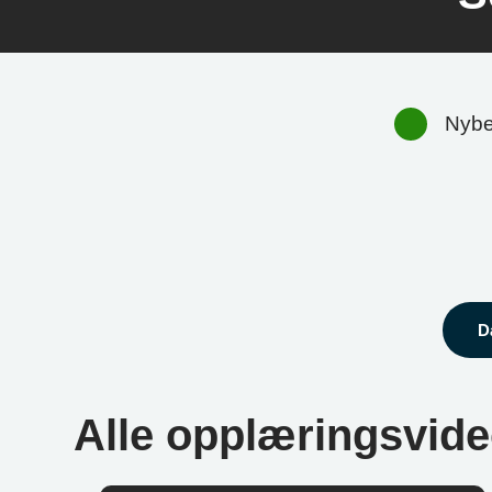
Nybe
D
Alle opplæringsvideo