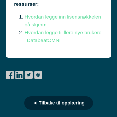
ressurser:
Hvordan legge inn lisensnøkkelen
på skjerm
Hvordan legge til flere nye brukere
i DatabeatOMNI
◄ Tilbake til opplæring