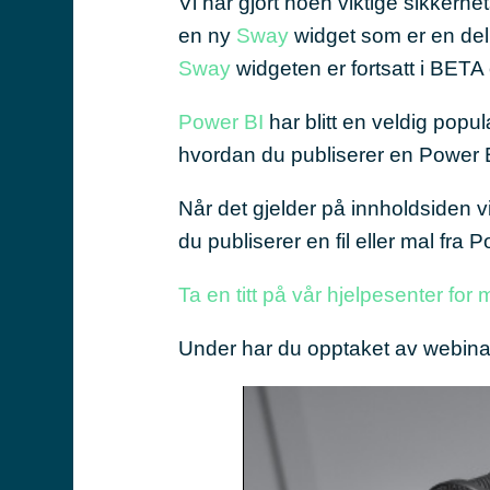
Vi har gjort noen viktige sikkerhet
en ny
Sway
widget som er en del
Sway
widgeten er fortsatt i BETA o
Power BI
har blitt en veldig popu
hvordan du publiserer en Power 
Når det gjelder på innholdsiden 
du publiserer en fil eller mal fra
Ta en titt på vår hjelpesenter for
Under har du opptaket av webinar