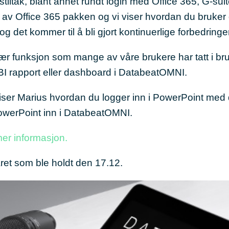
stiltak, blant annet rundt login med Office 365, G-suit
 av Office 365 pakken og vi viser hvordan du bruker
g det kommer til å bli gjort kontinuerlige forbedringe
lær funksjon som mange av våre brukere har tatt i br
BI rapport eller dashboard i DatabeatOMNI.
viser Marius hvordan du logger inn i PowerPoint med 
 PowerPoint inn i DatabeatOMNI.
 mer informasjon.
et som ble holdt den 17.12.